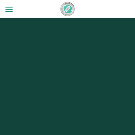
TOP
会社案内
事業案内
会社概要
ニュース
設備紹介
研磨加工
求人情報
切削加工
加工実績
研磨加工機
切削加工機
3S活動
成果の展示
設備リスト
検索
Ja
Ja