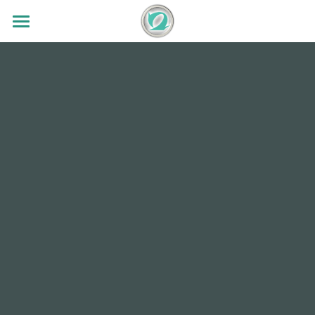
TOP
会社案内
事業案内
会社概要
ニュース
設備紹介
研磨加工
求人情報
切削加工
加工実績
研磨加工機
切削加工機
3S活動
成果の展示
設備リスト
検索
Ja
Ja