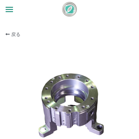
TOP
戻る
会社案内
事業案内
会社概要
ニュース
設備紹介
研磨加工
求人情報
切削加工
加工実績
研磨加工機
切削加工機
3S活動
成果の展示
設備リスト
検索
Ja
Ja