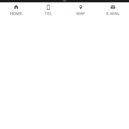
HOME
TEL
MAP
E-MAIL
切削加工
メンテナンス中
営業品目
● 工作機械部品　　
● 舶用エンジン・農業機械部品　