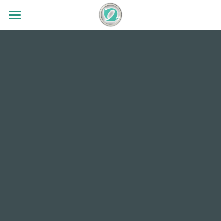
TOP
会社案内
事業案内
会社概要
ニュース
設備紹介
研磨加工
求人情報
切削加工
加工実績
研磨加工機
切削加工機
3S活動
成果の展示
設備リスト
検索
Ja
Ja